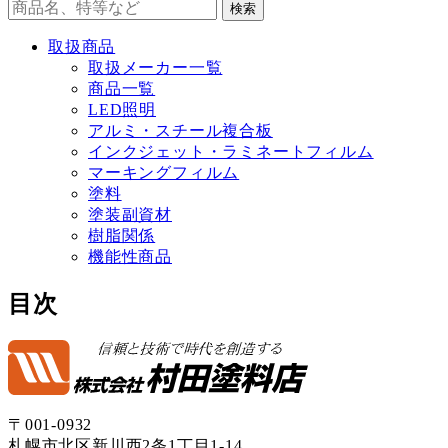
検索
取扱商品
取扱メーカー一覧
商品一覧
LED照明
アルミ・スチール複合板
インクジェット・ラミネートフィルム
マーキングフィルム
塗料
塗装副資材
樹脂関係
機能性商品
目次
〒001-0932
札幌市北区新川西2条1丁目1-14