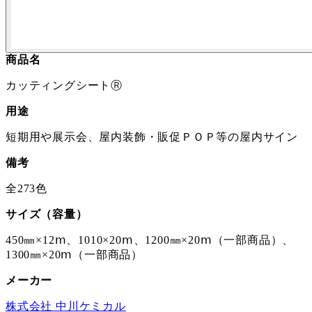
商品名
カッティングシートⓇ
用途
短期用や展示会、屋内装飾・販促ＰＯＰ等の屋内サイン
備考
全273色
サイズ（容量）
450㎜×12ⅿ、1010×20ⅿ、1200㎜×20ⅿ（一部商品）、
1300㎜×20ⅿ（一部商品）
メーカー
株式会社 中川ケミカル