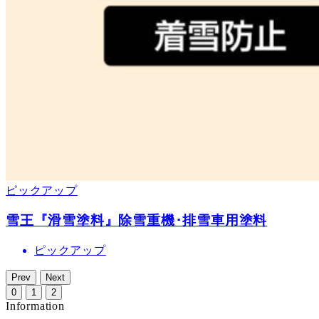
ピックアップ
雪王『滑雪塗料』除雪重機･排雪車用塗料
ピックアップ
Prev
Next
0
1
2
Information