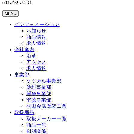
011-769-3131
MENU
インフォメーション
お知らせ
商品情報
求人情報
会社案内
沿革
アクセス
求人情報
事業部
ケミカル事業部
塗料事業部
開発事業部
塗装事業部
村田金属塗装工業
取扱商品
取扱メーカー一覧
商品一覧
樹脂関係