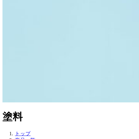
塗料
トップ